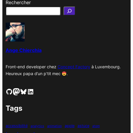
Rechercher
c
h
i
v
e
s
Ange Chierchia
Front-end developer chez
Concept Factory
à Luxembourg.
Heureux papa d’un p’tit mec
.
GitHub
Mastodon
Bluesky
LinkedIn
Tags
accessibilité
apple
astuce
analytics
animation
atom