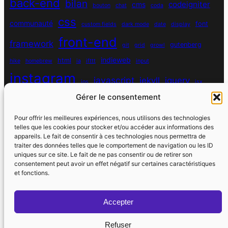
back-end
bilan
codeigniter
cms
bouton
chat
coda
css
communauté
font
custom fields
dark mode
date
display
front-end
framework
gutenberg
git
grid
growl
indieweb
html
hike
homebrew
ia
ifttt
input
instagram
javascript
jekyll
jquery
ios
jsx
Gérer le consentement
mysql
localhost
logiciel
masonry
media queries
navigation
nodejs
node module
nutrition
parallax
password
pdo
Pour offrir les meilleures expériences, nous utilisons des technologies
personnel
telles que les cookies pour stocker et/ou accéder aux informations des
php
plugin
pixel
print
appareils. Le fait de consentir à ces technologies nous permettra de
traiter des données telles que le comportement de navigation ou les ID
run
uniques sur ce site. Le fait de ne pas consentir ou de retirer son
responsive
programmation objet
python
quotes
react
regex
consentement peut avoir un effet négatif sur certaines caractéristiques
santé
sass
scss
et fonctions.
souvenirs
réseaux sociaux
scraper
serveur
sport
static site generator
spotify
spécificité
steve jobs
Accepter
strava
utile
swarm
switch
vhost
vibe coding
Refuser
wdfr
wdfriday
wdapéro
virtual host
vscode
watch
watchos