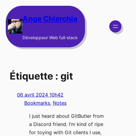
Aller
au
Ange Chierchia
contenu
Développeur Web full-stack
Étiquette :
git
06 avril 2024 10h42
Bookmarks
, 
Notes
I just heard about GitButler from
a Discord friend. I’m kind of ripe
for toying with Git clients I use,