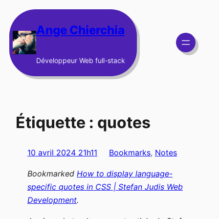
Aller
au
Ange Chierchia
contenu
Développeur Web full-stack
Étiquette :
quotes
10 avril 2024 21h11
Bookmarks
, 
Notes
Bookmarked
How to display language-
specific quotes in CSS | Stefan Judis Web
Development
.