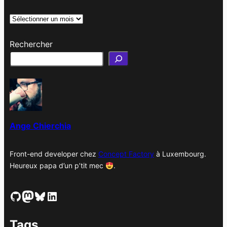
A
r
Rechercher
c
h
i
v
e
s
Ange Chierchia
Front-end developer chez
Concept Factory
à Luxembourg.
Heureux papa d’un p’tit mec
.
GitHub
Mastodon
Bluesky
LinkedIn
Tags