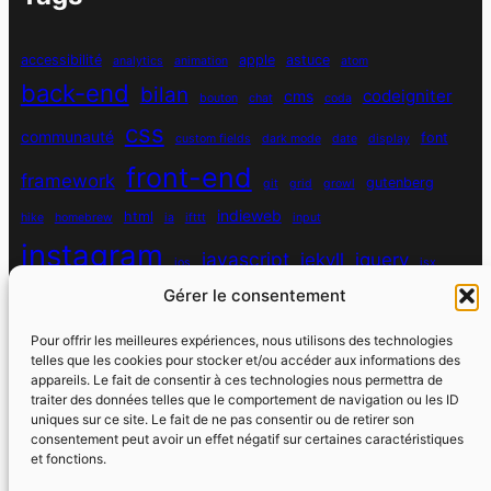
accessibilité
apple
astuce
analytics
animation
atom
back-end
bilan
codeigniter
cms
bouton
chat
coda
css
communauté
font
custom fields
dark mode
date
display
front-end
framework
gutenberg
git
grid
growl
indieweb
html
hike
homebrew
ia
ifttt
input
instagram
javascript
jekyll
jquery
ios
jsx
Gérer le consentement
mysql
localhost
logiciel
masonry
media queries
navigation
nodejs
node module
nutrition
parallax
password
pdo
Pour offrir les meilleures expériences, nous utilisons des technologies
personnel
telles que les cookies pour stocker et/ou accéder aux informations des
php
plugin
pixel
print
appareils. Le fait de consentir à ces technologies nous permettra de
traiter des données telles que le comportement de navigation ou les ID
run
uniques sur ce site. Le fait de ne pas consentir ou de retirer son
responsive
programmation objet
python
quotes
react
regex
consentement peut avoir un effet négatif sur certaines caractéristiques
santé
sass
scss
et fonctions.
souvenirs
réseaux sociaux
scraper
serveur