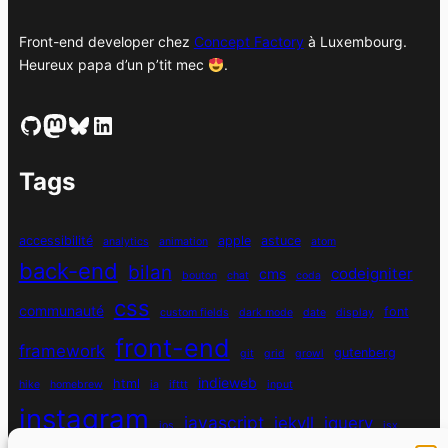
Front-end developer chez
Concept Factory
à Luxembourg.
Heureux papa d’un p’tit mec
.
GitHub
Mastodon
Bluesky
LinkedIn
Tags
accessibilité
apple
astuce
analytics
animation
atom
back-end
bilan
codeigniter
cms
bouton
chat
coda
css
communauté
font
custom fields
dark mode
date
display
front-end
framework
gutenberg
git
grid
growl
indieweb
html
hike
homebrew
ia
ifttt
input
instagram
javascript
jekyll
jquery
ios
jsx