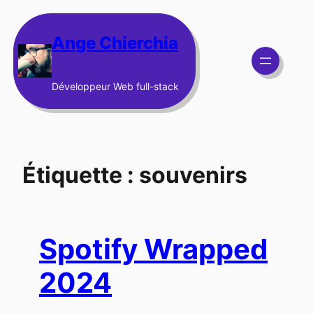
Aller
au
Ange Chierchia
contenu
Développeur Web full-stack
Étiquette :
souvenirs
Spotify Wrapped
2024