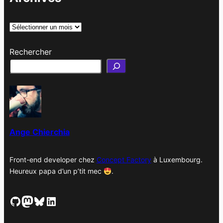
A
r
Rechercher
c
h
i
v
e
s
Ange Chierchia
Front-end developer chez
Concept Factory
à Luxembourg.
Heureux papa d’un p’tit mec
.
GitHub
Mastodon
Bluesky
LinkedIn