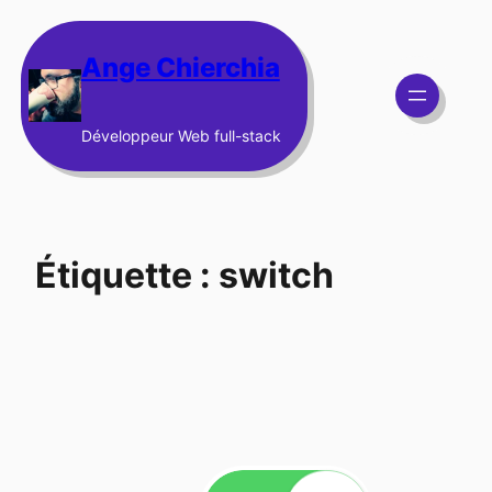
Aller
au
Ange Chierchia
contenu
Développeur Web full-stack
Étiquette :
switch