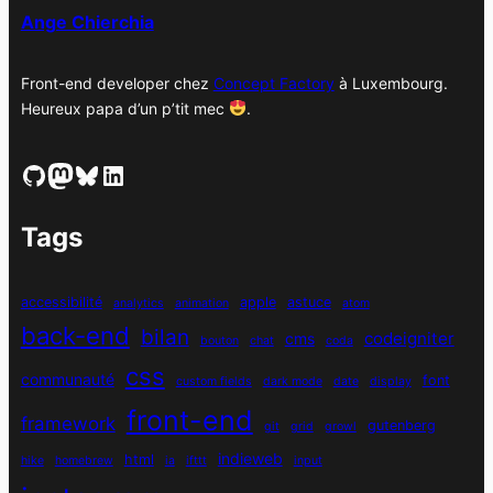
Ange Chierchia
Front-end developer chez
Concept Factory
à Luxembourg.
Heureux papa d’un p’tit mec
.
GitHub
Mastodon
Bluesky
LinkedIn
Tags
accessibilité
apple
astuce
analytics
animation
atom
back-end
bilan
codeigniter
cms
bouton
chat
coda
css
communauté
font
custom fields
dark mode
date
display
front-end
framework
gutenberg
git
grid
growl
indieweb
html
hike
homebrew
ia
ifttt
input