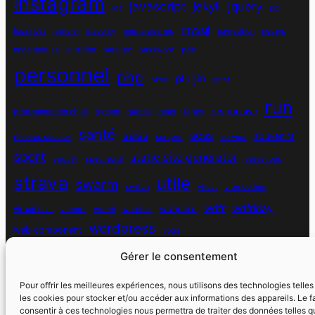
instagram
javascript
jekyll
jquery
ios
jsx
mysql
localhost
logiciel
masonry
media queries
navigation
nodejs
node module
nutrition
parallax
password
pdo
personnel
php
plugin
pixel
print
run
responsive
programmation objet
python
quotes
react
regex
santé
sass
scss
souvenirs
réseaux sociaux
scraper
serveur
sport
static site generator
spotify
spécificité
steve jobs
strava
utile
swarm
switch
vhost
vibe coding
wdfr
wdfriday
wdapéro
virtual host
vscode
watch
watchos
wordpress
web component
yoga
Politique de cookies (UE)
Contact
Gérer le consentement
Pour offrir les meilleures expériences, nous utilisons des technologies telle
les cookies pour stocker et/ou accéder aux informations des appareils. Le fa
consentir à ces technologies nous permettra de traiter des données telles q