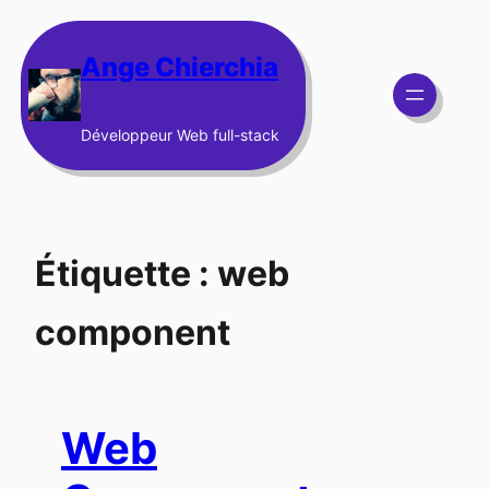
Aller
au
Ange Chierchia
contenu
Développeur Web full-stack
Étiquette :
web
component
Web