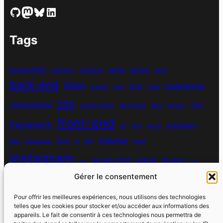
GitHub
Mastodon
Bluesky
LinkedIn
Tags
accessibilité
apple
astuce
analytics
animation
atom
back-end
bilan
codeigniter
cms
bouton
chat
coda
css
communauté
font
custom fields
dark mode
date
display
front-end
framework
gutenberg
git
grid
growl
indieweb
html
hike
homebrew
ia
ifttt
input
instagram
javascript
jekyll
jquery
ios
jsx
mysql
Gérer le consentement
localhost
logiciel
masonry
media queries
navigation
nodejs
node module
nutrition
parallax
password
pdo
Pour offrir les meilleures expériences, nous utilisons des technologies
personnel
telles que les cookies pour stocker et/ou accéder aux informations des
php
plugin
pixel
print
appareils. Le fait de consentir à ces technologies nous permettra de