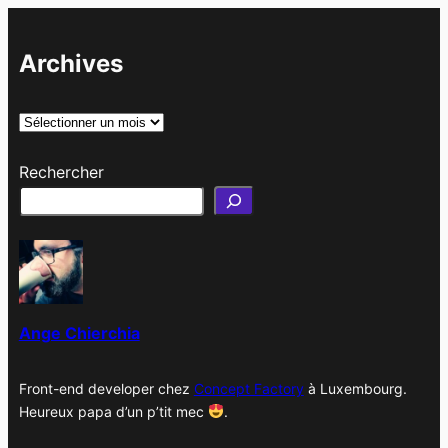
Archives
A
r
Rechercher
c
h
i
v
e
s
Ange Chierchia
Front-end developer chez
Concept Factory
à Luxembourg.
Heureux papa d’un p’tit mec
.