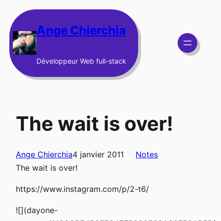
Aller
au
Ange Chierchia
contenu
Développeur Web full-stack
The wait is over!
Ange Chierchia
4 janvier 2011
Notes
The wait is over!
https://www.instagram.com/p/2-t6/
![](dayone-