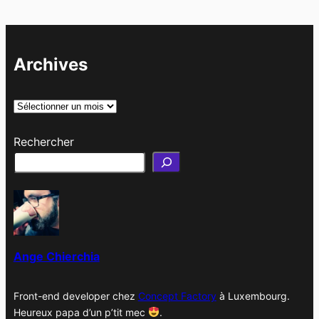
Archives
A
r
Rechercher
c
h
i
v
e
s
Ange Chierchia
Front-end developer chez
Concept Factory
à Luxembourg.
Heureux papa d’un p’tit mec
.