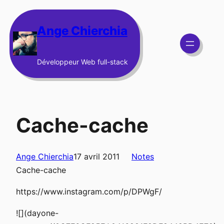
Aller
au
Ange Chierchia
contenu
Développeur Web full-stack
Cache-cache
Ange Chierchia
17 avril 2011
Notes
Cache-cache
https://www.instagram.com/p/DPWgF/
![](dayone-