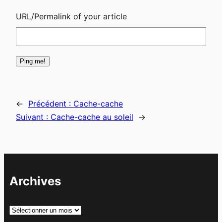
URL/Permalink of your article
←
Précédent :
Cache-cache
Suivant :
Cache-cache au soleil
→
Archives
A