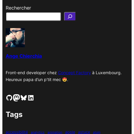
r
Rechercher
c
h
i
v
e
s
Ange Chierchia
Front-end developer chez
Concept Factory
à Luxembourg.
Heureux papa d’un p’tit mec
.
GitHub
Mastodon
Bluesky
LinkedIn
Tags
accessibilité
apple
astuce
analytics
animation
atom