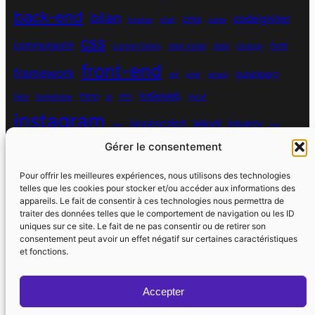
back-end
bilan
codeigniter
cms
bouton
chat
coda
css
communauté
font
custom fields
dark mode
date
display
front-end
framework
gutenberg
git
grid
growl
indieweb
html
hike
homebrew
ia
ifttt
input
instagram
javascript
jekyll
jquery
ios
jsx
Gérer le consentement
mysql
localhost
logiciel
masonry
media queries
navigation
nodejs
node module
nutrition
parallax
password
pdo
Pour offrir les meilleures expériences, nous utilisons des technologies
personnel
telles que les cookies pour stocker et/ou accéder aux informations des
php
plugin
pixel
print
appareils. Le fait de consentir à ces technologies nous permettra de
traiter des données telles que le comportement de navigation ou les ID
run
uniques sur ce site. Le fait de ne pas consentir ou de retirer son
responsive
programmation objet
python
quotes
react
regex
consentement peut avoir un effet négatif sur certaines caractéristiques
santé
sass
scss
et fonctions.
souvenirs
réseaux sociaux
scraper
serveur
sport
static site generator
spotify
spécificité
steve jobs
Accepter
strava
utile
swarm
switch
vhost
vibe coding