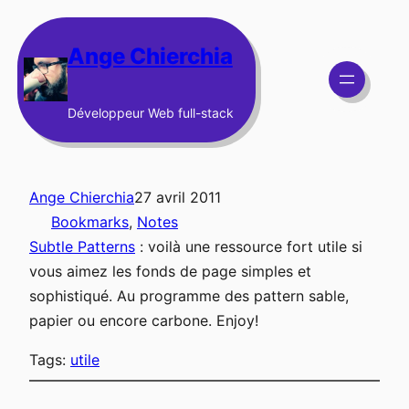
Aller
au
Ange Chierchia
contenu
Développeur Web full-stack
Ange Chierchia
27 avril 2011
Bookmarks
, 
Notes
Subtle Patterns
: voilà une ressource fort utile si
vous aimez les fonds de page simples et
sophistiqué. Au programme des pattern sable,
papier ou encore carbone. Enjoy!
Tags:
utile