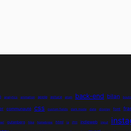
back-end
bilan
é
apple
astuce
analytics
animation
atom
bout
css
fr
er
communauté
font
custom fields
dark mode
date
display
inst
indieweb
gutenberg
html
owl
hike
homebrew
ia
ifttt
input