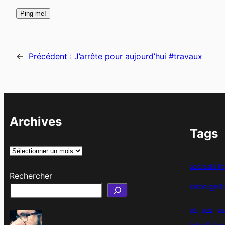
←
Précédent :
J’arrête pour aujourd’hui #travaux
Archives
Tags
A
r
accessibilit
Rechercher
c
codeignit
h
i
git
grid
gr
v