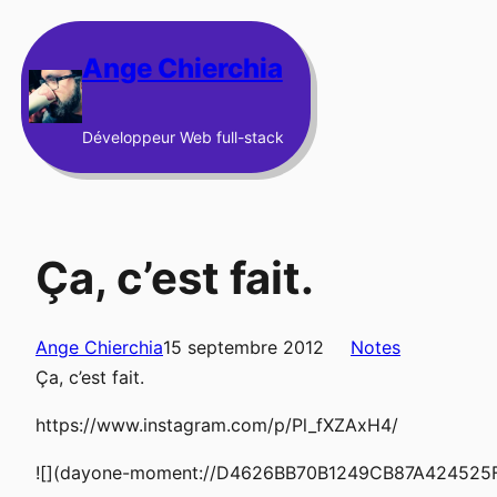
Aller
au
Ange Chierchia
contenu
Développeur Web full-stack
Ça, c’est fait.
Ange Chierchia
15 septembre 2012
Notes
Ça, c’est fait.
https://www.instagram.com/p/Pl_fXZAxH4/
![](dayone-moment://D4626BB70B1249CB87A424525F