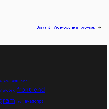
Suivant :
Vide-poche improvisé.
→
cms
on
chat
coda
front-end
amework
agram
javascript
ios