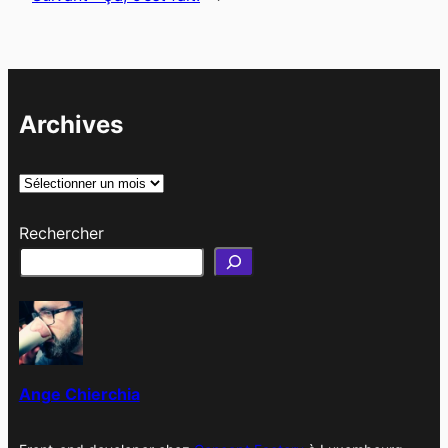
Archives
A
r
Rechercher
c
h
i
v
e
s
Ange Chierchia