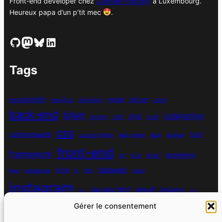
Front-end developer chez
Concept Factory
à Luxembourg.
Heureux papa d’un p’tit mec
.
GitHub
Mastodon
Bluesky
LinkedIn
Tags
accessibilité
apple
astuce
analytics
animation
atom
back-end
bilan
codeigniter
cms
bouton
chat
coda
css
communauté
font
custom fields
dark mode
date
display
front-end
framework
gutenberg
git
grid
growl
indieweb
html
hike
homebrew
ia
ifttt
input
instagram
javascript
jekyll
jquery
ios
jsx
mysql
Gérer le consentement
localhost
logiciel
masonry
media queries
navigation
nodejs
node module
nutrition
parallax
password
pdo