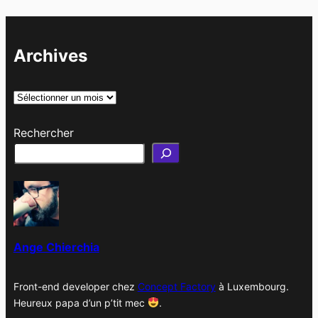
Archives
A
r
Rechercher
c
h
i
v
e
s
Ange Chierchia
Front-end developer chez
Concept Factory
à Luxembourg.
Heureux papa d’un p’tit mec
.