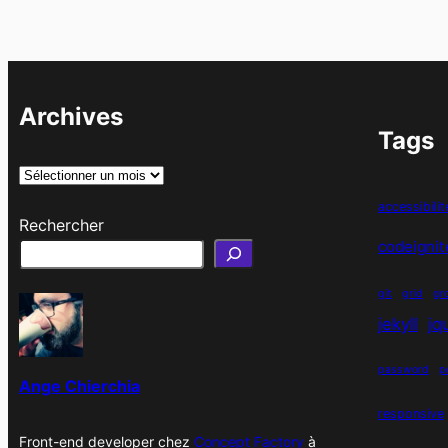
Archives
Tags
A
r
accessibilit
Rechercher
c
codeignit
h
i
git
grid
gr
v
jekyll
jq
e
s
password
p
Ange Chierchia
responsive
Front-end developer chez
Concept Factory
à