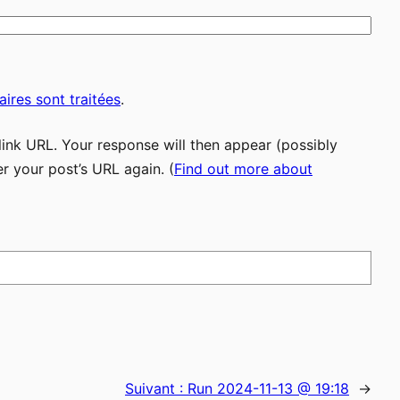
ires sont traitées
.
ink URL. Your response will then appear (possibly
r your post’s URL again. (
Find out more about
Suivant :
Run 2024-11-13 @ 19:18
→