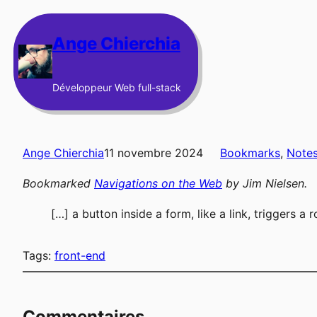
Aller
au
Ange Chierchia
contenu
Développeur Web full-stack
Ange Chierchia
11 novembre 2024
Bookmarks
, 
Note
Bookmarked
Navigations on the Web
by
Jim Nielsen
.
[…] a button inside a form, like a link, triggers 
Tags:
front-end
Commentaires