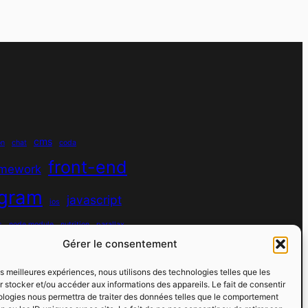
cms
on
chat
coda
front-end
amework
agram
javascript
ios
s
node module
nutrition
parallax
Gérer le consentement
python
quotes
react
regex
les meilleures expériences, nous utilisons des technologies telles que les
sport
 stocker et/ou accéder aux informations des appareils. Le fait de consentir
rs
spotify
spécificité
ologies nous permettra de traiter des données telles que le comportement