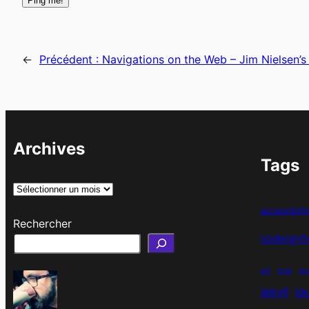
←
Précédent :
Navigations on the Web – Jim Nielsen’s
Archives
Tags
A
r
accessibilit
Rechercher
c
codeignit
h
i
git
grid
gr
v
jekyll
jq
e