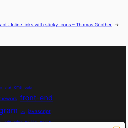
ant :
Inline links with sticky icons – Thomas Günther
→
cms
on
chat
coda
front-end
amework
agram
javascript
ios
s
node module
nutrition
parallax