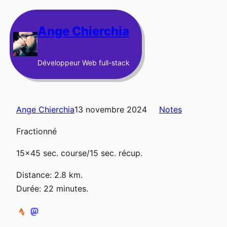
Aller
au
Ange Chierchia
contenu
Développeur Web full-stack
Ange Chierchia
13 novembre 2024
Notes
Fractionné
15×45 sec. course/15 sec. récup.
Distance: 2.8 km.
Durée: 22 minutes.