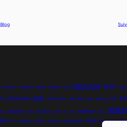
 Blog
Suiv
back-end
bilan
é
apple
astuce
analytics
animation
atom
bout
css
fr
er
communauté
font
custom fields
dark mode
date
display
inst
indieweb
gutenberg
html
owl
hike
homebrew
ia
ifttt
input
uery
mysql
jsx
localhost
logiciel
masonry
media queries
navigation
nodej