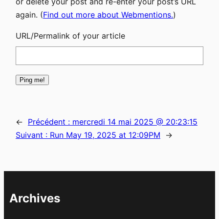
or delete your post and re-enter your post’s URL
again. (
Find out more about Webmentions.
)
URL/Permalink of your article
←
Précédent :
mercredi 14 mai 2025 @ 20:23:15
Suivant :
Run May 19, 2025 at 12:09PM
→
Archives