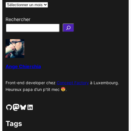
A
r
Rechercher
c
h
i
v
e
s
Ange Chierchia
Front-end developer chez
Concept Factory
à Luxembourg.
Heureux papa d’un p’tit mec
.
GitHub
Mastodon
Bluesky
LinkedIn
Tags