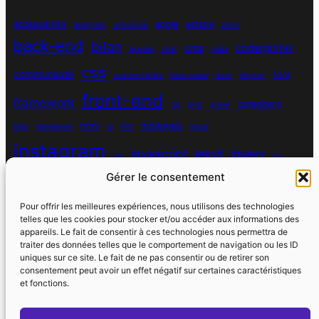
accessibilité
apple
astuce
analytics
animation
atom
back-end
bilan
codeigniter
cms
bouton
chat
coda
css
communauté
font
custom fields
dark mode
date
display
front-end
framework
gutenberg
git
grid
growl
indieweb
html
hike
homebrew
ia
ifttt
input
instagram
javascript
jekyll
jquery
ios
jsx
mysql
Gérer le consentement
localhost
logiciel
masonry
media queries
navigation
nodejs
node module
nutrition
parallax
password
pdo
Pour offrir les meilleures expériences, nous utilisons des technologies
personnel
telles que les cookies pour stocker et/ou accéder aux informations des
php
plugin
pixel
print
appareils. Le fait de consentir à ces technologies nous permettra de
traiter des données telles que le comportement de navigation ou les ID
run
uniques sur ce site. Le fait de ne pas consentir ou de retirer son
responsive
programmation objet
python
quotes
react
regex
consentement peut avoir un effet négatif sur certaines caractéristiques
santé
sass
scss
et fonctions.
souvenirs
réseaux sociaux
scraper
serveur
sport
static site generator
spotify
spécificité
steve jobs