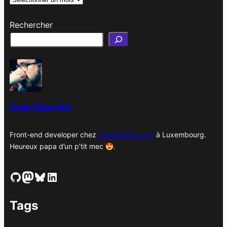
r
Rechercher
c
h
i
v
e
s
Ange Chierchia
Front-end developer chez
Concept Factory
à Luxembourg.
Heureux papa d’un p’tit mec
.
GitHub
Mastodon
Bluesky
LinkedIn
Tags