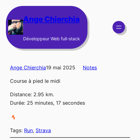
Aller
au
Ange Chierchia
contenu
Développeur Web full-stack
Ange Chierchia
19 mai 2025
Notes
Course à pied le midi
Distance: 2.95 km.
Durée: 25 minutes, 17 secondes
Tags:
Run
, 
Strava