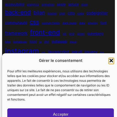
accessibilité
apple
astuce
analytics
animation
atom
back-end
bilan
codeigniter
cms
bouton
chat
coda
css
communauté
font
custom fields
dark mode
date
display
front-end
framework
gutenberg
git
grid
growl
indieweb
html
hike
homebrew
ia
ifttt
input
instagram
javascript
jekyll
jquery
ios
jsx
Gérer le consentement
mysql
localhost
logiciel
masonry
media queries
navigation
nodejs
node module
nutrition
parallax
password
pdo
Pour offrir les meilleures expériences, nous utilisons des technologies
personnel
telles que les cookies pour stocker et/ou accéder aux informations des
php
plugin
pixel
print
appareils. Le fait de consentir à ces technologies nous permettra de
traiter des données telles que le comportement de navigation ou les ID
run
uniques sur ce site. Le fait de ne pas consentir ou de retirer son
responsive
programmation objet
python
quotes
react
regex
consentement peut avoir un effet négatif sur certaines caractéristiques
santé
sass
scss
et fonctions.
souvenirs
réseaux sociaux
scraper
serveur
sport
static site generator
spotify
spécificité
steve jobs
Accepter