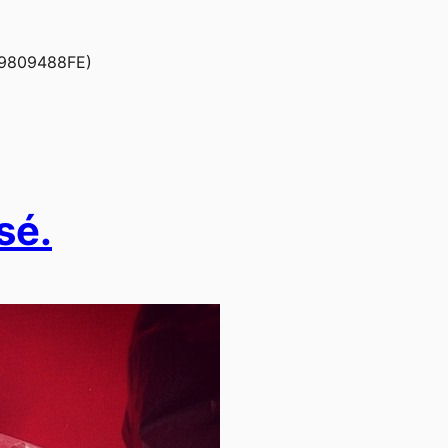
79809488FE)
sé.