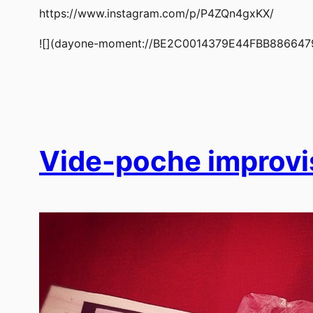
https://www.instagram.com/p/P4ZQn4gxKX/
![](dayone-moment://BE2C0014379E44FBB88664
Vide-poche improvi