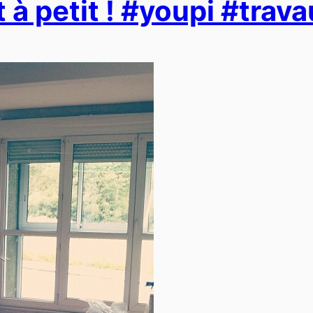
 à petit ! #youpi #trav