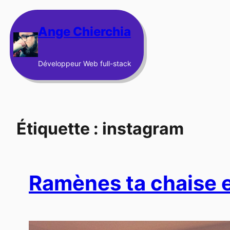
Aller
au
Ange Chierchia
contenu
Développeur Web full-stack
Étiquette :
instagram
Ramènes ta chaise et