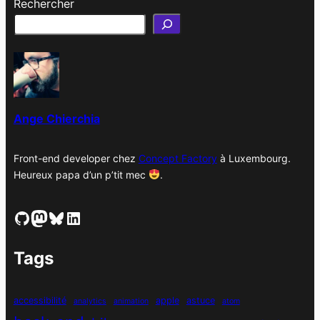
Rechercher
c
h
i
v
e
s
Ange Chierchia
Front-end developer chez
Concept Factory
à Luxembourg.
Heureux papa d’un p’tit mec
.
GitHub
Mastodon
Bluesky
LinkedIn
Tags
accessibilité
apple
astuce
analytics
animation
atom