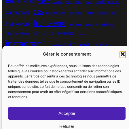
back-end
bilan
codeigniter
cms
bouton
chat
coda
css
communauté
font
custom fields
dark mode
date
display
front-end
framework
gutenberg
git
grid
growl
indieweb
html
hike
homebrew
ia
ifttt
input
instagram
javascript
jekyll
jquery
ios
jsx
mysql
Gérer le consentement
localhost
logiciel
masonry
media queries
navigation
nodejs
node module
nutrition
parallax
password
pdo
Pour offrir les meilleures expériences, nous utilisons des technologies
personnel
telles que les cookies pour stocker et/ou accéder aux informations des
php
plugin
pixel
print
appareils. Le fait de consentir à ces technologies nous permettra de
traiter des données telles que le comportement de navigation ou les ID
run
uniques sur ce site. Le fait de ne pas consentir ou de retirer son
responsive
programmation objet
python
quotes
react
regex
consentement peut avoir un effet négatif sur certaines caractéristiques
santé
sass
scss
et fonctions.
souvenirs
réseaux sociaux
scraper
serveur
sport
static site generator
spotify
spécificité
steve jobs
Accepter
strava
utile
swarm
switch
vhost
vibe coding
Refuser
wdfr
wdfriday
wdapéro
virtual host
vscode
watch
watchos