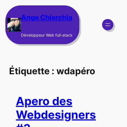
Aller
au
Ange Chierchia
contenu
Développeur Web full-stack
Étiquette :
wdapéro
Apero des
Webdesigners