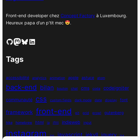
Front-end developer chez
Concept Factory
à Luxembourg.
Heureux papa d’un p’tit mec
.
GitHub
Mastodon
Bluesky
LinkedIn
Tags
accessibilité
apple
astuce
analytics
animation
atom
back-end
bilan
codeigniter
cms
bouton
chat
coda
css
communauté
font
custom fields
dark mode
date
display
front-end
framework
gutenberg
git
grid
growl
indieweb
html
hike
homebrew
ia
ifttt
input
instagram
javascript
jekyll
jquery
ios
jsx