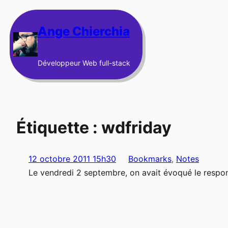
Aller
au
Ange Chierchia
contenu
Développeur Web full-stack
Étiquette :
wdfriday
12 octobre 2011 15h30
Bookmarks
, 
Notes
Le vendredi 2 septembre, on avait évoqué le respon