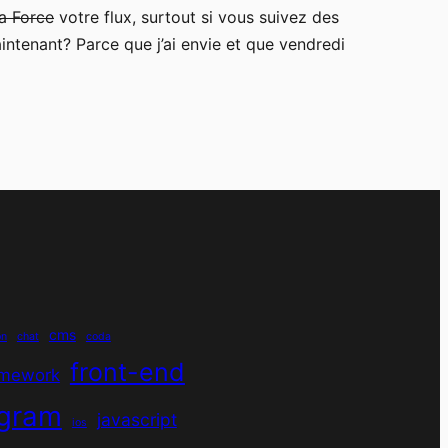
la Force
votre flux, surtout si vous suivez des
intenant? Parce que j’ai envie et que vendredi
cms
on
chat
coda
front-end
amework
agram
javascript
ios