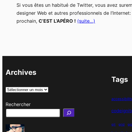
Si vous êtes un habitué de Twitter, vous avez sur
designer Web et autres professionnels de l’Internet
prochain,
C’EST L’APÉRO !
(suite…)
Archives
Tags
A
r
accessibilit
Rechercher
c
codeignit
h
i
git
grid
gr
v