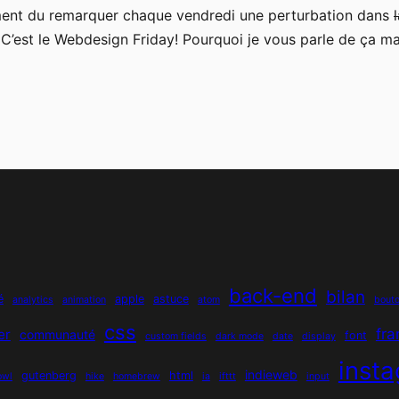
ement du remarquer chaque vendredi une perturbation dans
: C’est le Webdesign Friday! Pourquoi je vous parle de ça ma
back-end
bilan
é
apple
astuce
analytics
animation
atom
bout
css
fr
er
communauté
font
custom fields
dark mode
date
display
inst
indieweb
gutenberg
html
owl
hike
homebrew
ia
ifttt
input