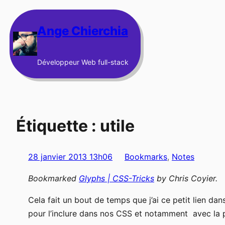
Aller
au
Ange Chierchia
contenu
Développeur Web full-stack
Étiquette :
utile
28 janvier 2013 13h06
Bookmarks
, 
Notes
Bookmarked
Glyphs | CSS-Tricks
by
Chris Coyier
.
Cela fait un bout de temps que j’ai ce petit lien da
pour l’inclure dans nos CSS et notamment avec la 