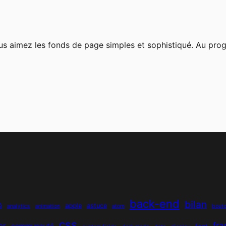
 vous aimez les fonds de page simples et sophistiqué. Au pr
back-end
bilan
é
apple
astuce
analytics
animation
atom
bout
css
fr
er
communauté