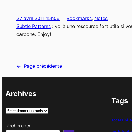
27 avril 2011 15h06
Bookmarks
, 
Notes
Subtle Patterns
: voilà une ressource fort utile si
carbone. Enjoy!
←
Page précédente
Archives
Tags
A
r
accessibilit
Rechercher
c
codeignit