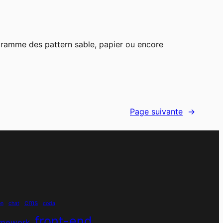
ogramme des pattern sable, papier ou encore
Page suivante
→
cms
on
chat
coda
front-end
amework