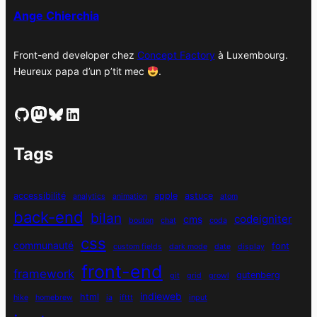
Ange Chierchia
Front-end developer chez
Concept Factory
à Luxembourg.
Heureux papa d’un p’tit mec
.
GitHub
Mastodon
Bluesky
LinkedIn
Tags
accessibilité
apple
astuce
analytics
animation
atom
back-end
bilan
codeigniter
cms
bouton
chat
coda
css
communauté
font
custom fields
dark mode
date
display
front-end
framework
gutenberg
git
grid
growl
indieweb
html
hike
homebrew
ia
ifttt
input