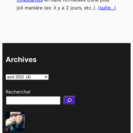
joli manière (ex: il y a 2 jours, etc..).
(suite…)
Archives
A
r
Rechercher
c
h
i
v
e
s