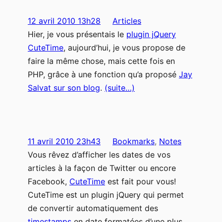
12 avril 2010 13h28
Articles
Hier, je vous présentais le
plugin jQuery
CuteTime
, aujourd’hui, je vous propose de
faire la même chose, mais cette fois en
PHP, grâce à une fonction qu’a proposé
Jay
Salvat sur son blog
.
(suite…)
11 avril 2010 23h43
Bookmarks
, 
Notes
Vous rêvez d’afficher les dates de vos
articles à la façon de Twitter ou encore
Facebook,
CuteTime
est fait pour vous!
CuteTime est un plugin jQuery qui permet
de convertir automatiquement des
timestamps
en date formatées d’une plus