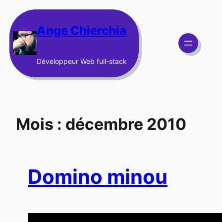
Aller
au
Ange Chierchia
contenu
Développeur Web full-stack
Mois :
décembre 2010
Domino minou