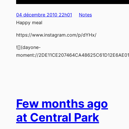
04 décembre 2010 22h01
Notes
Happy meal
https://www.instagram.com/p/dYHx/
![](dayone-
moment://2DE11CE207464CA48625C61D12E6AE01
Few months ago
at Central Park