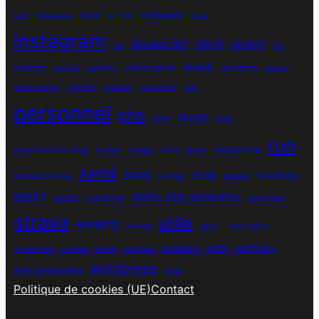
indieweb
html
hike
homebrew
ia
ifttt
input
instagram
javascript
jekyll
jquery
ios
jsx
mysql
localhost
logiciel
masonry
media queries
navigation
nodejs
node module
nutrition
parallax
password
pdo
personnel
php
plugin
pixel
print
run
responsive
programmation objet
python
quotes
react
regex
santé
sass
scss
souvenirs
réseaux sociaux
scraper
serveur
sport
static site generator
spotify
spécificité
steve jobs
strava
utile
swarm
switch
vhost
vibe coding
wdfr
wdfriday
wdapéro
virtual host
vscode
watch
watchos
wordpress
web component
yoga
Politique de cookies (UE)
Contact