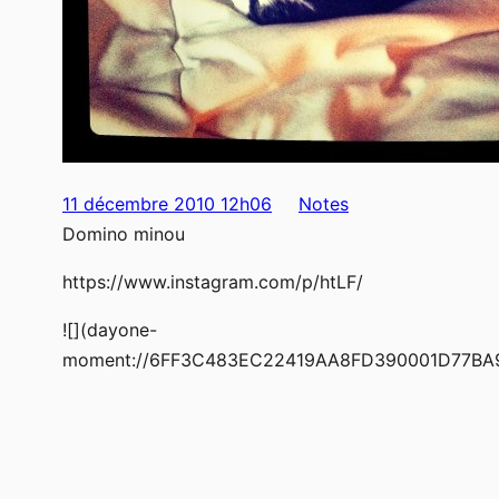
11 décembre 2010 12h06
Notes
Domino minou
https://www.instagram.com/p/htLF/
![](dayone-
moment://6FF3C483EC22419AA8FD390001D77BA