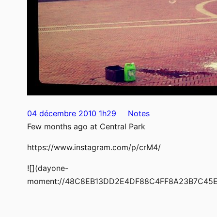
04 décembre 2010 1h29
Notes
Few months ago at Central Park
https://www.instagram.com/p/crM4/
![](dayone-
moment://48C8EB13DD2E4DF88C4FF8A23B7C45E