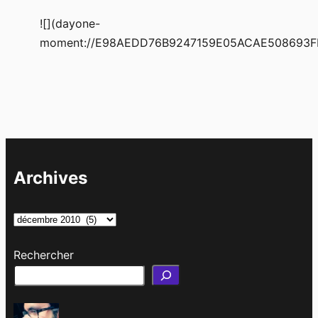
![](dayone-
moment://E98AEDD76B9247159E05ACAE508693F
Archives
A
r
Rechercher
c
h
i
v