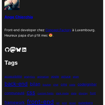
e
s
Ange Chierchia
Front-end developer chez
Concept Factory
à Luxembourg.
Heureux papa d’un p’tit mec
.
GitHub
Mastodon
Bluesky
LinkedIn
Tags
accessibilité
apple
astuce
analytics
animation
atom
back-end
bilan
codeigniter
cms
bouton
chat
coda
css
communauté
font
custom fields
dark mode
date
display
front-end
framework
gutenberg
git
grid
growl