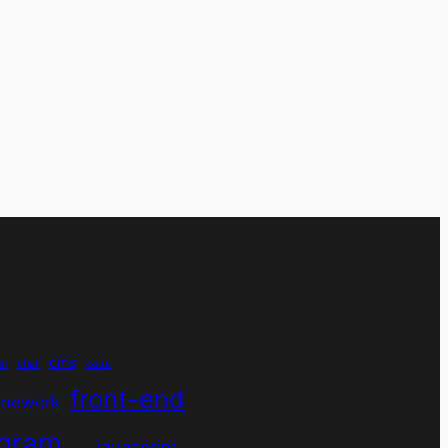
cms
on
chat
coda
front-end
amework
agram
javascript