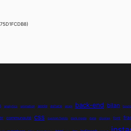
475D1FCDB8)
back-end
bilan
é
apple
astuce
analytics
animation
atom
bout
css
fr
er
communauté
font
custom fields
dark mode
date
display
inst
indieweb