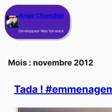
Aller
au
Ange Chierchia
contenu
Développeur Web full-stack
Mois :
novembre 2012
Tada ! #emmenage