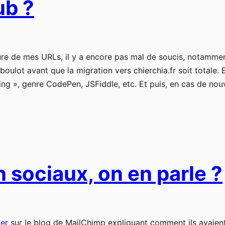
ub ?
e de mes URLs, il y a encore pas mal de soucis, notamment l
ulot avant que la migration vers chierchia.fr soit totale. E
ding », genre CodePen, JSFiddle, etc. Et puis, en cas de no
 sociaux, on en parle ?
ter
sur le blog de MailChimp expliquant comment ils avaient 