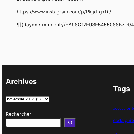
https://www.instagram.com/p/Rkjjd-gxDl/
![](dayone-moment://EA98C17E93F5455088B7D9
Archives
Tags
A
r
accessibilit
Rechercher
c
codeignit
h
i