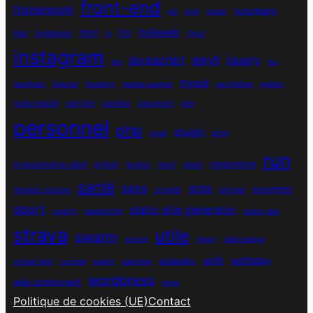
front-end
framework
gutenberg
git
grid
growl
indieweb
html
hike
homebrew
ia
ifttt
input
instagram
javascript
jekyll
jquery
ios
jsx
mysql
localhost
logiciel
masonry
media queries
navigation
nodejs
node module
nutrition
parallax
password
pdo
personnel
php
plugin
pixel
print
run
responsive
programmation objet
python
quotes
react
regex
santé
sass
scss
souvenirs
réseaux sociaux
scraper
serveur
sport
static site generator
spotify
spécificité
steve jobs
strava
utile
swarm
switch
vhost
vibe coding
wdfr
wdfriday
wdapéro
virtual host
vscode
watch
watchos
wordpress
web component
yoga
Politique de cookies (UE)
Contact