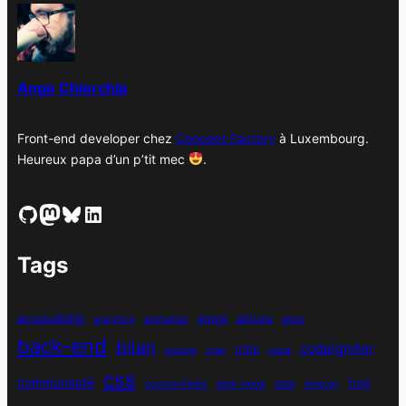
v
e
s
Ange Chierchia
Front-end developer chez
Concept Factory
à Luxembourg.
Heureux papa d’un p’tit mec
.
GitHub
Mastodon
Bluesky
LinkedIn
Tags
accessibilité
apple
astuce
analytics
animation
atom
back-end
bilan
codeigniter
cms
bouton
chat
coda
css
communauté
font
custom fields
dark mode
date
display