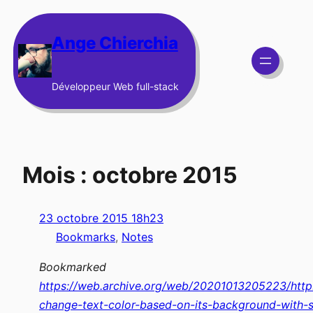
Aller
au
Ange Chierchia
contenu
Développeur Web full-stack
Mois :
octobre 2015
23 octobre 2015 18h23
Bookmarks
, 
Notes
Bookmarked
https://web.archive.org/web/20201013205223/http:
change-text-color-based-on-its-background-with-