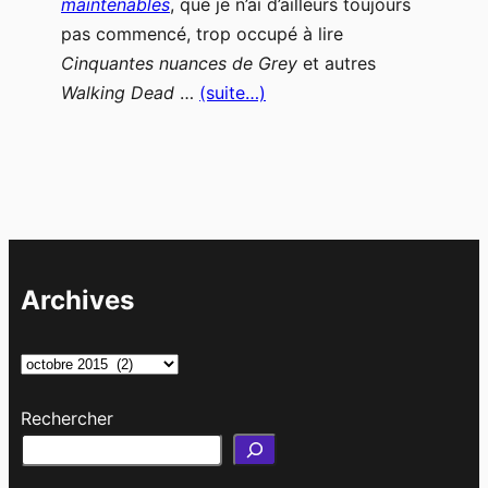
maintenables
, que je n’ai d’ailleurs toujours
pas commencé, trop occupé à lire
Cinquantes nuances de Grey
et autres
Walking Dead
…
(suite…)
Archives
A
r
Rechercher
c
h
i