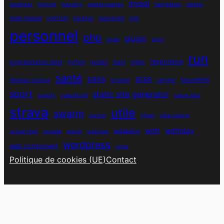
mysql
localhost
logiciel
masonry
media queries
navigation
nodejs
node module
nutrition
parallax
password
pdo
personnel
php
plugin
pixel
print
run
responsive
programmation objet
python
quotes
react
regex
santé
sass
scss
souvenirs
réseaux sociaux
scraper
serveur
sport
static site generator
spotify
spécificité
steve jobs
strava
utile
swarm
switch
vhost
vibe coding
wdfr
wdfriday
wdapéro
virtual host
vscode
watch
watchos
wordpress
web component
yoga
Politique de cookies (UE)
Contact