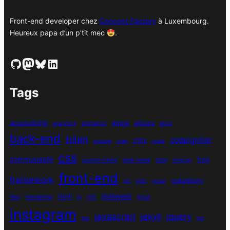
Front-end developer chez
Concept Factory
à Luxembourg.
Heureux papa d’un p’tit mec
.
GitHub
Mastodon
Bluesky
LinkedIn
Tags
accessibilité
apple
astuce
analytics
animation
atom
back-end
bilan
codeigniter
cms
bouton
chat
coda
css
communauté
font
custom fields
dark mode
date
display
front-end
framework
gutenberg
git
grid
growl
indieweb
html
hike
homebrew
ia
ifttt
input
instagram
javascript
jekyll
jquery
ios
jsx