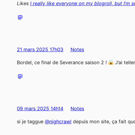
Likes
I really like everyone on my blogroll, but I’m s
21 mars 2025 17h03
Notes
Bordel, ce final de Severance saison 2 !
J’ai tell
09 mars 2025 14h14
Notes
si je taggue
@nighcrawl
depuis mon site, ça fait quo