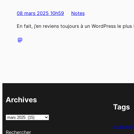
08 mars 2025 10h59
Notes
En fait, j’en reviens toujours à un WordPress le plu
Archives
Tags
A
r
accessibilit
Rechercher
c