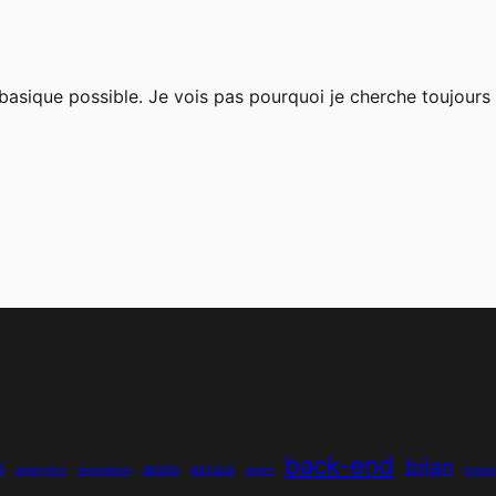
s basique possible. Je vois pas pourquoi je cherche toujour
back-end
bilan
é
apple
astuce
analytics
animation
atom
bout