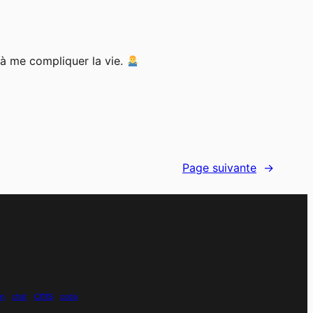
s à me compliquer la vie.
Page suivante
→
cms
on
chat
coda