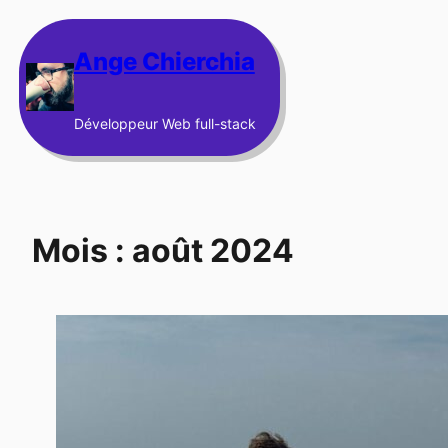
Aller
au
Ange Chierchia
contenu
Développeur Web full-stack
Mois :
août 2024