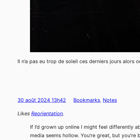
Il n’a pas eu trop de soleil ces derniers jours alor
30 août 2024 13h42
Bookmarks
, 
Notes
Likes
Reorientation
.
If I’d grown up online I might feel differently 
media seems hollow. You’re great, but you’re b