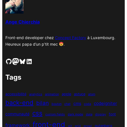
e
s
Ange Chierchia
Front-end developer chez
Concept Factory
à Luxembourg.
Heureux papa d’un p’tit mec
.
GitHub
Mastodon
Bluesky
LinkedIn
Tags
accessibilité
apple
astuce
analytics
animation
atom
back-end
bilan
codeigniter
cms
bouton
chat
coda
css
communauté
font
custom fields
dark mode
date
display
front-end
framework
gutenberg
git
grid
growl