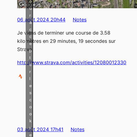
o
u
r
06 août 2024 20h44
Notes
a
c
Je viens de terminer une course de 3.58
c
kilomètres en 29 minutes, 19 secondes sur
e
Strava.
p
t
http://www.strava.com/activities/12080012330
e
r
l
e
s
c
o
o
k
i
03 août 2024 17h41
Notes
e