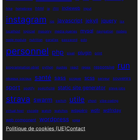
indieweb
html
hike
homebrew
ia
ifttt
input
instagram
javascript
jekyll
jquery
ios
jsx
mysql
localhost
logiciel
masonry
media queries
navigation
nodejs
node module
nutrition
parallax
password
pdo
personnel
php
plugin
pixel
print
run
responsive
programmation objet
python
quotes
react
regex
santé
sass
scss
souvenirs
réseaux sociaux
scraper
serveur
sport
static site generator
spotify
spécificité
steve jobs
strava
utile
swarm
switch
vhost
vibe coding
wdfr
wdfriday
wdapéro
virtual host
vscode
watch
watchos
wordpress
web component
yoga
Politique de cookies (UE)
Contact