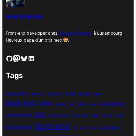
e
s
Ange Chierchia
Front-end developer chez
Concept Factory
à Luxembourg.
Heureux papa d’un p’tit mec
.
GitHub
Mastodon
Bluesky
LinkedIn
Tags
accessibilité
apple
astuce
analytics
animation
atom
back-end
bilan
codeigniter
cms
bouton
chat
coda
css
communauté
font
custom fields
dark mode
date
display
front-end
framework
gutenberg
git
grid
growl