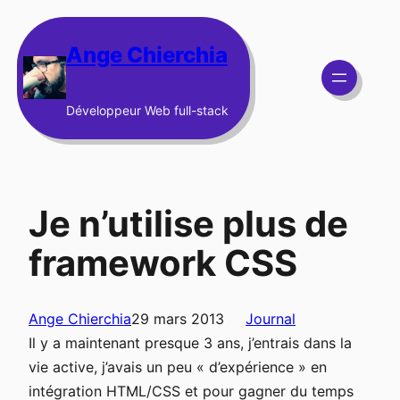
Aller
au
Ange Chierchia
contenu
Développeur Web full-stack
Je n’utilise plus de
framework CSS
Ange Chierchia
29 mars 2013
Journal
Il y a maintenant presque 3 ans, j’entrais dans la
vie active, j’avais un peu « d’expérience » en
intégration HTML/CSS et pour gagner du temps