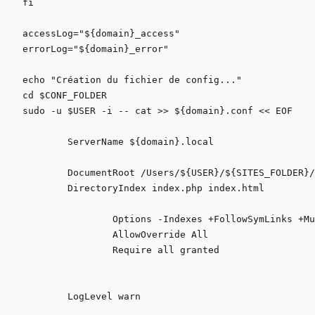
fi

accessLog="${domain}_access"

errorLog="${domain}_error"

echo "Création du fichier de config..."

cd $CONF_FOLDER

sudo -u $USER -i -- cat >> ${domain}.conf << EOF

	ServerName ${domain}.local

	DocumentRoot /Users/${USER}/${SITES_FOLDER}/${domain}

	DirectoryIndex index.php index.html

		Options -Indexes +FollowSymLinks +MultiViews

		AllowOverride All

		Require all granted

	LogLevel warn
