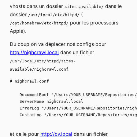
vhosts dans un dossier
dans le
sites-available/
dossier
(
/usr/local/etc/httpd/
pour les processeurs
/opt/homebrew/etc/httpd/
Apple).
Du coup on va déplacer nos configs pour
http://nighcrawl.local
dans un fichier
/usr/local/etc/httpd/sites-
available/nighcrawl.conf
# nighcrawl.conf

    DocumentRoot "/Users/YOUR_USERNAME/Repositories/
    ServerName nighcrawl.local

    ErrorLog "/Users/YOUR_USERNAME/Repositories/nigh
    CustomLog "/Users/YOUR_USERNAME/Repositories/nig
et celle pour
http://cv.local
dans un fichier