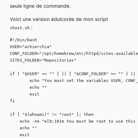
seule ligne de commande.
Voici une version édulcorée de mon script
:
vhost.sh
#!/bin/bash

USER="achierchia"

CONF_FOLDER="/opt/homebrew/etc/httpd/sites-available
SITES_FOLDER="Repositories"

if [ "$USER" == "" ] || [ "$CONF_FOLDER" == "" ] || 
	echo "You must set the variables USER, CONF_FOLDER and SITES_FOLDER in the script!"

	echo ""

	exit

fi

if [ "$(whoami)" != "root" ]; then

    echo -ne "e[0;101m You must be root to use this 
    echo ""

    exit
