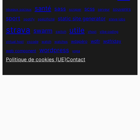
santé
sass
scss
souvenirs
réseaux sociaux
scraper
serveur
sport
static site generator
spotify
spécificité
steve jobs
strava
utile
swarm
switch
vhost
vibe coding
wdfr
wdfriday
wdapéro
virtual host
vscode
watch
watchos
wordpress
web component
yoga
Politique de cookies (UE)
Contact