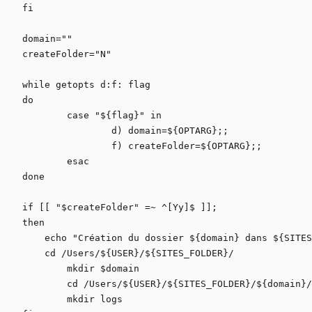
fi

domain=""

createFolder="N"

while getopts d:f: flag 

do

	case "${flag}" in

		d) domain=${OPTARG};;

		f) createFolder=${OPTARG};;

	esac

done

if [[ "$createFolder" =~ ^[Yy]$ ]]; 

then

    echo "Création du dossier ${domain} dans ${SITES
    cd /Users/${USER}/${SITES_FOLDER}/

	mkdir $domain

	cd /Users/${USER}/${SITES_FOLDER}/${domain}/

	mkdir logs
