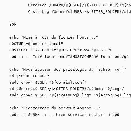
	ErrorLog /Users/${USER}/${SITES_FOLDER}/${domain}/logs/${errorLog}.log

	CustomLog /Users/${USER}/${SITES_FOLDER}/${domain}/logs/${accessLog}.log combined

EOF

echo "Mise à jour du fichier hosts..."

HOSTURL=$domain".local"

HOSTCONF="127.0.0.1t"$HOSTURL"twww."$HOSTURL

sed -i -- "s/# local end/"$HOSTCONF"n# local end/g" 
echo "Modification des privileges du fichier conf"

cd ${CONF_FOLDER}

sudo chown $USER "${domain}.conf"

cd /Users/${USER}/${SITES_FOLDER}/${domain}/logs/

sudo chown $USER "${accessLog}.log" "${errorLog}.log
echo "Redémarrage du serveur Apache..."

sudo -u $USER -i -- brew services restart httpd
