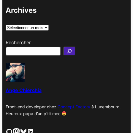
Archives
A
r
Rechercher
c
h
i
v
e
s
Ange Chierchia
Front-end developer chez
Concept Factory
à Luxembourg.
Heureux papa d’un p’tit mec
.
GitHub
Mastodon
Bluesky
LinkedIn