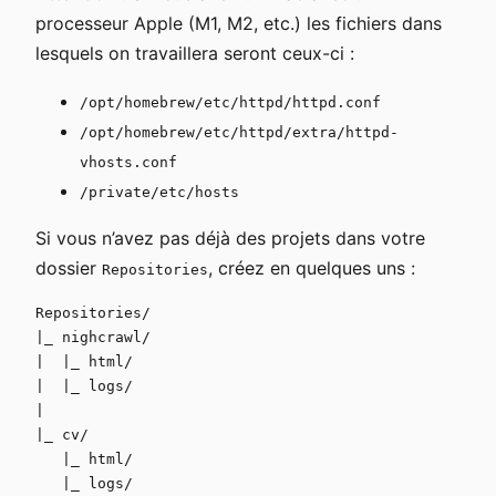
processeur Apple (M1, M2, etc.) les fichiers dans
lesquels on travaillera seront ceux-ci :
/opt/homebrew/etc/httpd/httpd.conf
/opt/homebrew/etc/httpd/extra/httpd-
vhosts.conf
/private/etc/hosts
Si vous n’avez pas déjà des projets dans votre
dossier
, créez en quelques uns :
Repositories
Repositories/

|_ nighcrawl/

|  |_ html/

|  |_ logs/

|

|_ cv/

   |_ html/
