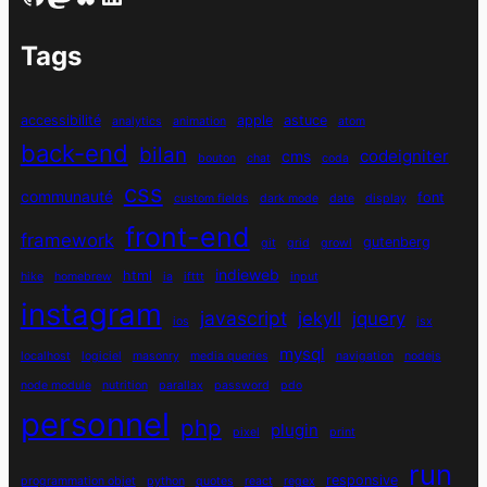
Tags
accessibilité
apple
astuce
analytics
animation
atom
back-end
bilan
codeigniter
cms
bouton
chat
coda
css
communauté
font
custom fields
dark mode
date
display
front-end
framework
gutenberg
git
grid
growl
indieweb
html
hike
homebrew
ia
ifttt
input
instagram
javascript
jekyll
jquery
ios
jsx
mysql
localhost
logiciel
masonry
media queries
navigation
nodejs
node module
nutrition
parallax
password
pdo
personnel
php
plugin
pixel
print
run
responsive
programmation objet
python
quotes
react
regex